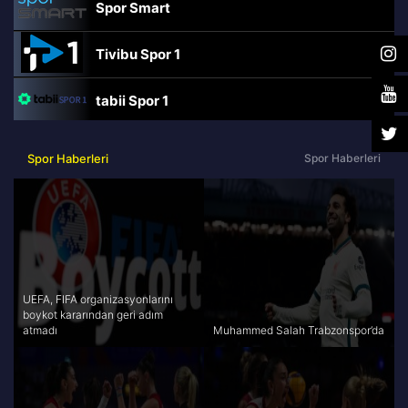
Spor Smart
Tivibu Spor 1
tabii Spor 1
TRT Spor
Spor Haberleri
Spor Haberleri
beIN Sports Haber
tabii Spor
A Spor
UEFA, FIFA organizasyonlarını
boykot kararından geri adım
atmadı
Muhammed Salah Trabzonspor’da
Tivibu Spor
TV8,5