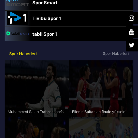
Spor Smart
Tivibu Spor 1
tabii Spor 1
TRT Spor
Spor Haberleri
Spor Haberleri
beIN Sports Haber
tabii Spor
A Spor
Muhammed Salah Trabzonspor’da
Filenin Sultanları finale yükseldi
Tivibu Spor
TV8,5