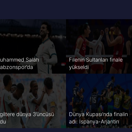
uhammed Salah
Filenin Sultanları finale
rabzonspor’da
yükseldi
ngiltere dünya 3’üncüsü
Dünya Kupası’nda finalin
ldu
adı: İspanya-Arjantin