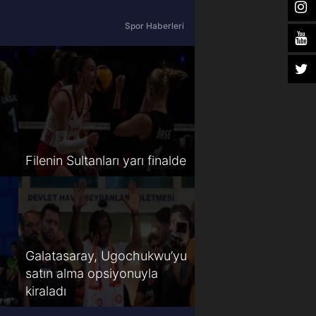
beIN Sports Haber
Spor Haberleri
tabii Spor
A Spor
Tivibu Spor
TV8,5
Filenin Sultanları yarı finalde
S Sport 2
Spor Smart 2
HT Spor
Galatasaray, Ugochukwu’yu
satın alma opsiyonuyla
beIN Sports 2
kiraladı