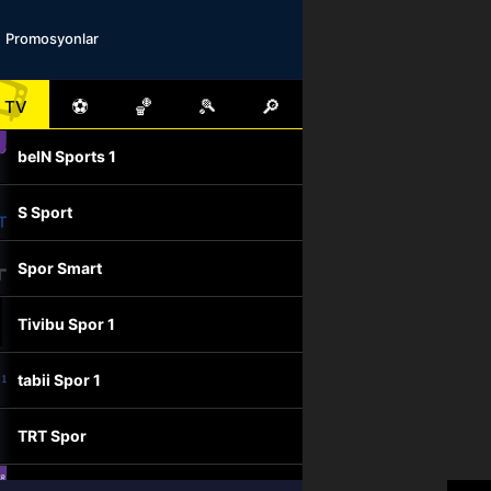
Promosyonlar
📺
⚽
🏀
🎾
🔎
TV
beIN Sports 1
S Sport
Spor Smart
Tivibu Spor 1
tabii Spor 1
TRT Spor