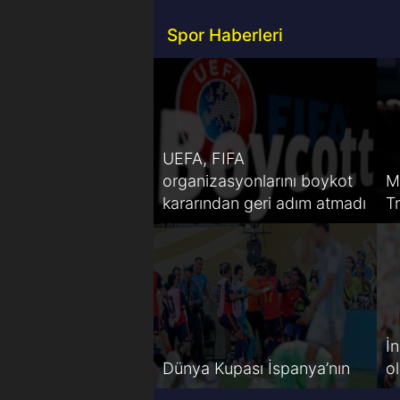
Spor Haberleri
UEFA, FIFA
organizasyonlarını boykot
M
kararından geri adım atmadı
T
İ
Dünya Kupası İspanya’nın
o