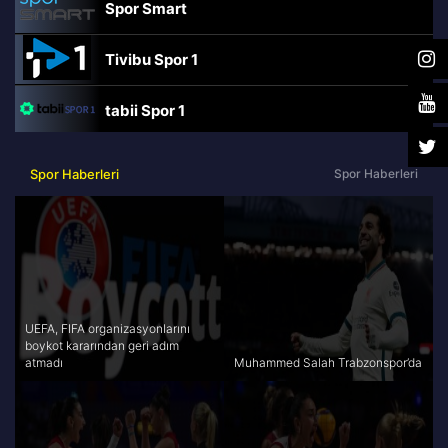
Spor Smart
Tivibu Spor 1
tabii Spor 1
TRT Spor
Spor Haberleri
Spor Haberleri
beIN Sports Haber
tabii Spor
A Spor
UEFA, FIFA organizasyonlarını
boykot kararından geri adım
atmadı
Muhammed Salah Trabzonspor’da
Tivibu Spor
TV8,5