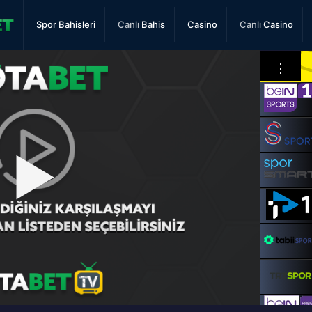
Spor Bahisleri
Canlı
Bahis
Casino
Canlı
Casino
⋮
▶