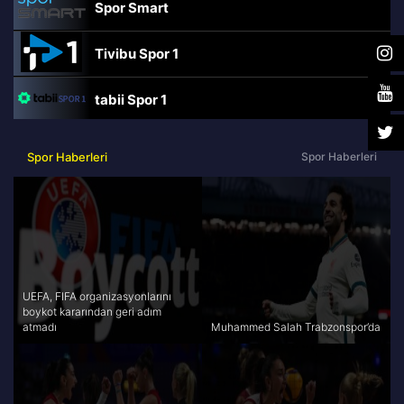
Spor Smart
Tivibu Spor 1
tabii Spor 1
TRT Spor
Spor Haberleri
Spor Haberleri
beIN Sports Haber
tabii Spor
A Spor
UEFA, FIFA organizasyonlarını
boykot kararından geri adım
atmadı
Muhammed Salah Trabzonspor’da
Tivibu Spor
TV8,5