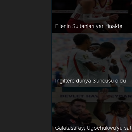
Filenin Sultanları yarı finalde
İngiltere dünya 3’üncüsü oldu
Galatasaray, Ugochukwu’yu sat