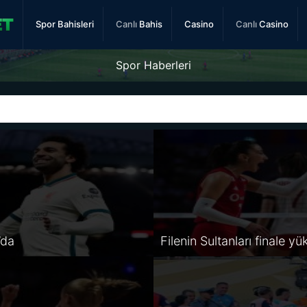
Spor Bahisleri
Canlı
Bahis
Casino
Canlı
Casino
Spor Haberleri
’da
Filenin Sultanları finale yü