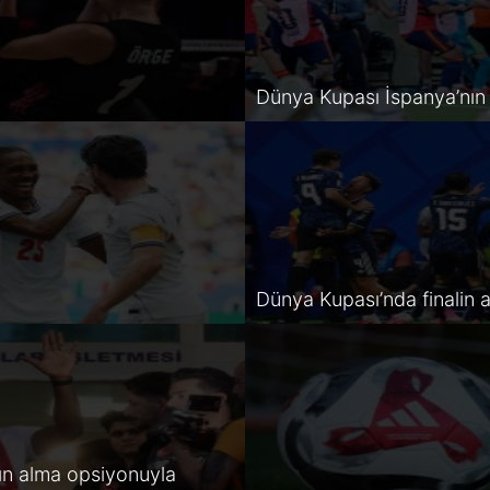
Dünya Kupası İspanya’nın
Dünya Kupası’nda finalin a
ın alma opsiyonuyla